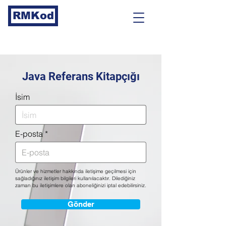
RMKod
Java Referans Kitapçığı
İsim
E-posta
Ürünler ve hizmetler hakkında iletişime geçilmesi için
sağladığınız iletişim bilgileri kullanılacaktır. Dilediğiniz
zaman bu iletişimlere olan aboneliğinizi iptal edebilirsiniz.
Gönder